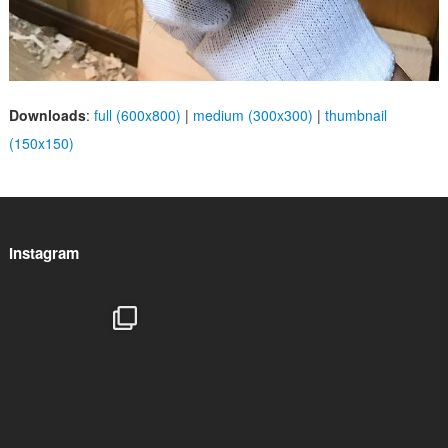
Downloads
:
full (600x800)
|
medium (300x300)
|
thumbnail
(150x150)
Instagram