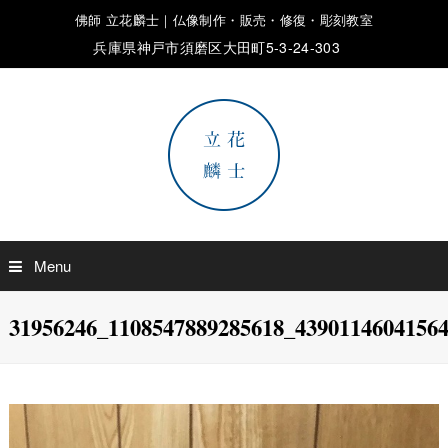
佛師 立花麟士｜仏像制作・販売・修復・彫刻教室
兵庫県神戸市須磨区大田町5-3-24-303
Menu
31956246_1108547889285618_4390114604156