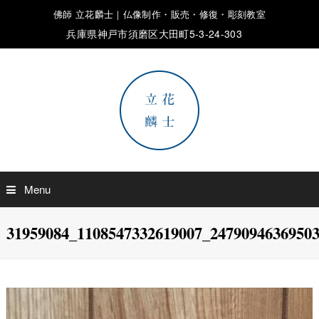
佛師 立花麟士｜仏像制作・販売・修復・彫刻教室
兵庫県神戸市須磨区大田町5-3-24-303
Menu
31959084_1108547332619007_2479094636950