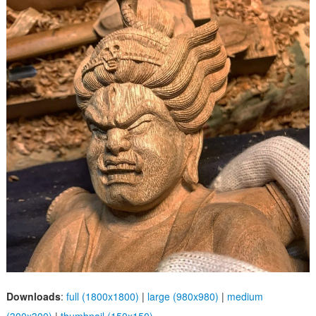
Downloads
:
full (1800x1800)
|
large (980x980)
|
medium