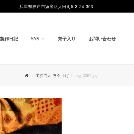
兵庫県神戸市須磨区大田町5-3-24-303
製作日記
SNS
弟子入り
お問い合わせ
毘沙門天 虎 仕上げ
img_3397.jpg