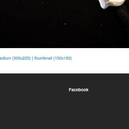
edium (300x225)
|
thumbnail (150x150)
Facebook