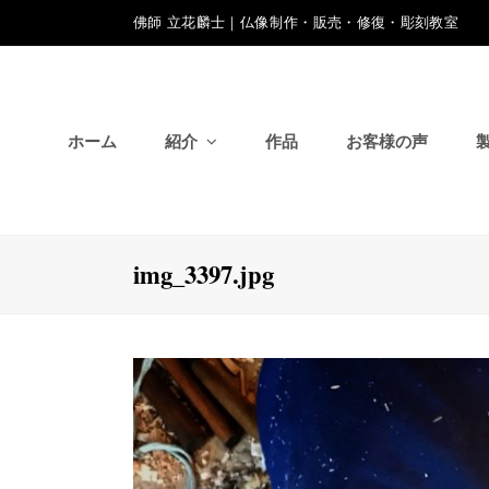
佛師 立花麟士｜仏像制作・販売・修復・彫刻教室
ホーム
紹介
作品
お客様の声
img_3397.jpg