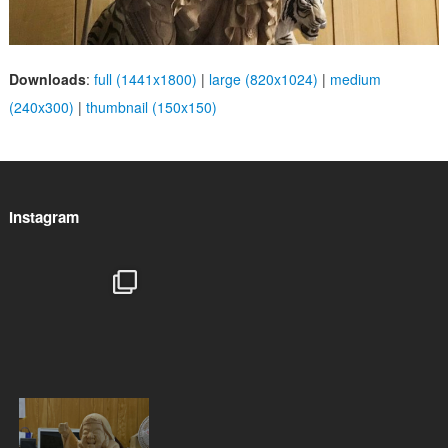
Downloads
:
full (1441x1800)
|
large (820x1024)
|
medium
(240x300)
|
thumbnail (150x150)
Instagram