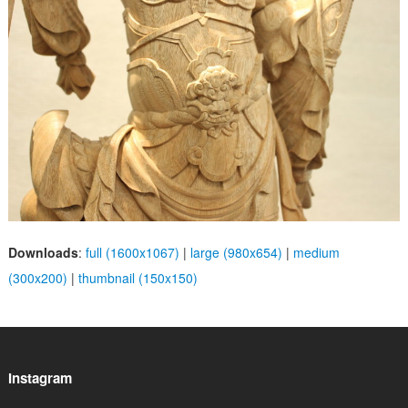
Downloads
:
full (1600x1067)
|
large (980x654)
|
medium
(300x200)
|
thumbnail (150x150)
Instagram