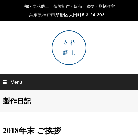
佛師 立花麟士｜仏像制作・販売・修復・彫刻教室
兵庫県神戸市須磨区大田町5-3-24-303
Menu
製作日記
2018年末 ご挨拶