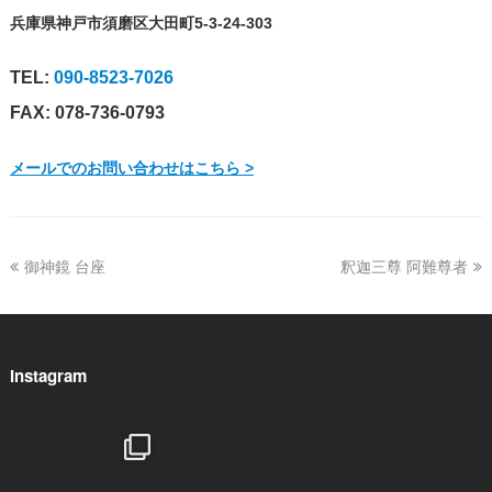
兵庫県神戸市須磨区大田町5-3-24-303
TEL:
090-8523-7026
FAX: 078-736-0793
メールでのお問い合わせはこちら >
previous
御神鏡 台座
釈迦三尊 阿難尊者
next
post:
post:
Instagram