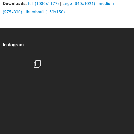
Downloads
:
full (1080x1177)
|
large (940x1024)
|
medium
(275x300)
|
thumbnail (150x150)
Instagram