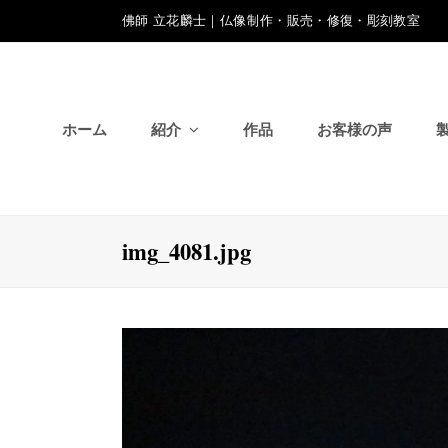
佛師 立花麟士｜仏像制作・販売・修復・彫刻教室
ホーム
紹介
作品
お客様の声
img_4081.jpg