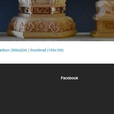
edium (300x224)
|
thumbnail (150x150)
Facebook