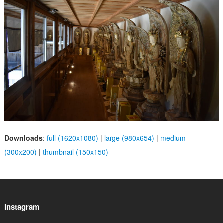
Downloads
:
full (1620x1080)
|
large (980x654)
|
medium
(300x200)
|
thumbnail (150x150)
Instagram