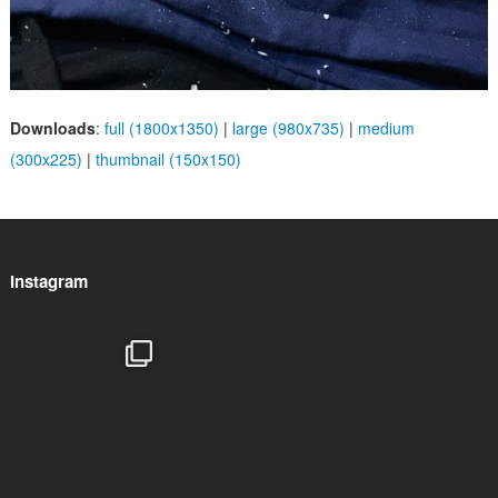
Downloads
:
full (1800x1350)
|
large (980x735)
|
medium
(300x225)
|
thumbnail (150x150)
Instagram