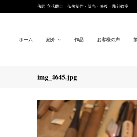
佛師 立花麟士｜仏像制作・販売・修復・彫刻教室
ホーム
紹介
作品
お客様の声
img_4645.jpg