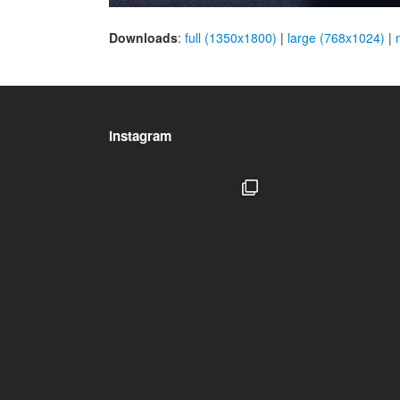
Downloads
:
full (1350x1800)
|
large (768x1024)
|
Instagram