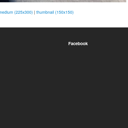
medium (225x300)
|
thumbnail (150x150)
Facebook