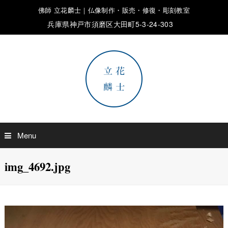
佛師 立花麟士｜仏像制作・販売・修復・彫刻教室
兵庫県神戸市須磨区大田町5-3-24-303
Menu
img_4692.jpg