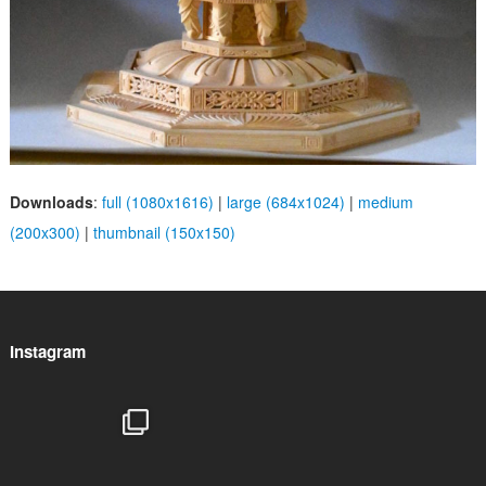
Downloads
:
full (1080x1616)
|
large (684x1024)
|
medium
(200x300)
|
thumbnail (150x150)
Instagram