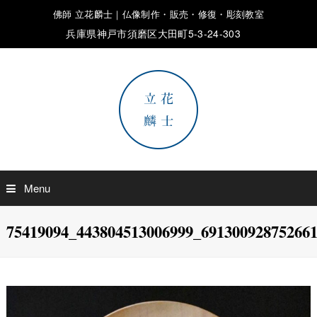
佛師 立花麟士｜仏像制作・販売・修復・彫刻教室
兵庫県神戸市須磨区大田町5-3-24-303
Menu
75419094_443804513006999_69130092875266