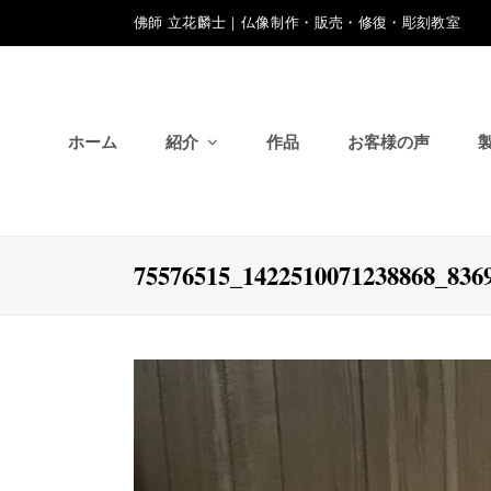
佛師 立花麟士｜仏像制作・販売・修復・彫刻教室
ホーム
紹介
作品
お客様の声
75576515_1422510071238868_836