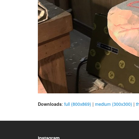
Downloads
:
full (800x869)
|
medium (300x300)
|
t
Instagram