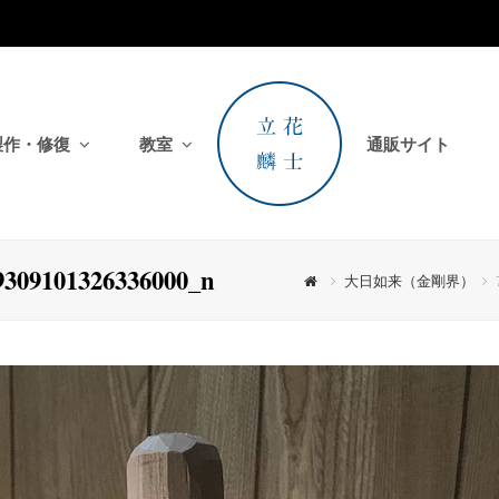
製作・修復
教室
通販サイト
9309101326336000_n
大日如来（金剛界）