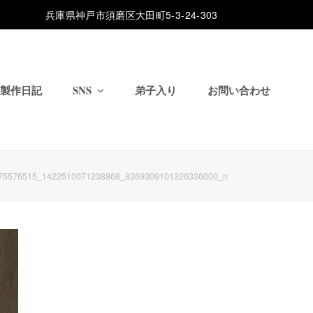
兵庫県神戸市須磨区大田町5-3-24-303
製作日記
SNS
弟子入り
お問い合わせ
75576515_1422510071238868_8369309101326336000_n