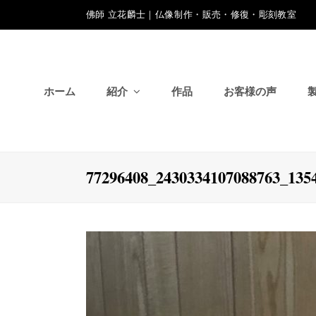
佛師 立花麟士｜仏像制作・販売・修復・彫刻教室
ホーム
紹介
作品
お客様の声
77296408_2430334107088763_135