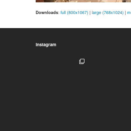
Downloads
:
full (800x1067)
|
large (768x1024)
|
m
Instagram