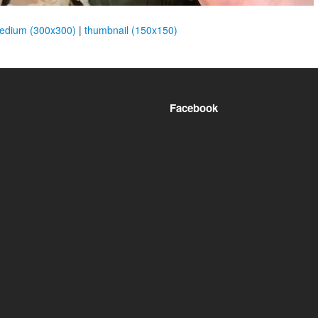
edium (300x300)
|
thumbnail (150x150)
Facebook