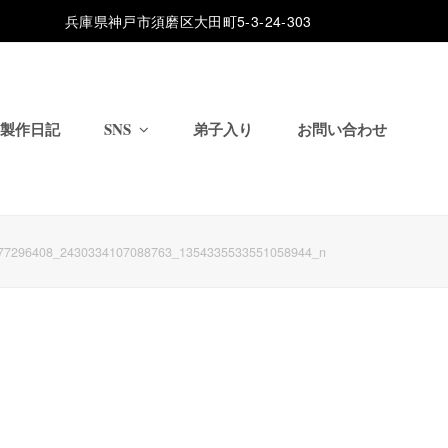
兵庫県神戸市須磨区大田町5-3-24-303
製作日記
SNS
弟子入り
お問い合わせ
77296408_2430334107088763_1354335533551058944_n