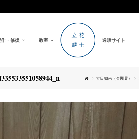
製作・修復
教室
通販サイト
4335533551058944_n
大日如来（金剛界）