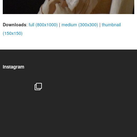
Downloads
:
full (800x1000)
|
medium (300x300)
|
thumbnail
(150x150)
Instagram