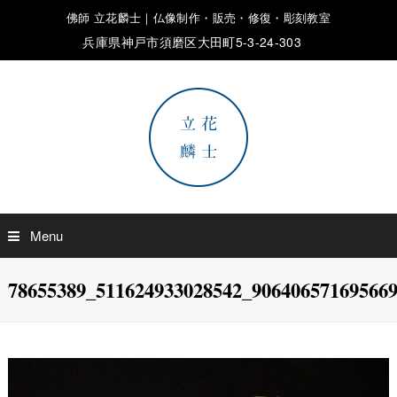
佛師 立花麟士｜仏像制作・販売・修復・彫刻教室
兵庫県神戸市須磨区大田町5-3-24-303
Menu
78655389_511624933028542_90640657169566