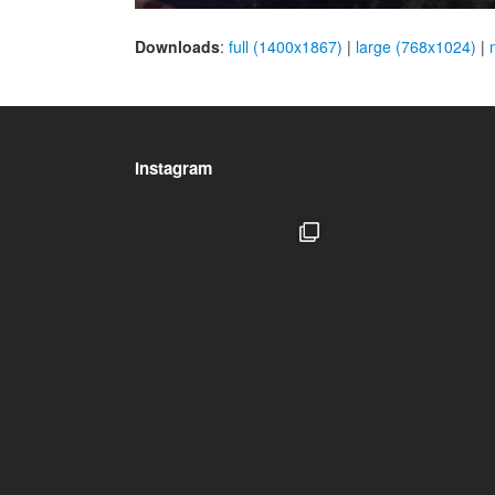
Downloads
:
full (1400x1867)
|
large (768x1024)
|
Instagram