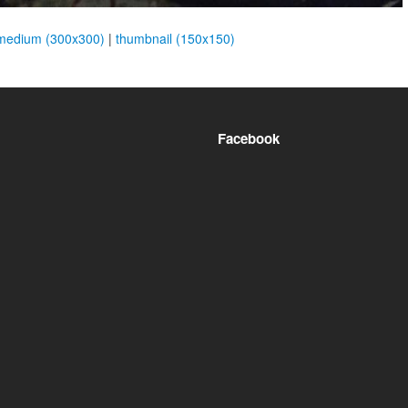
medium (300x300)
|
thumbnail (150x150)
Facebook