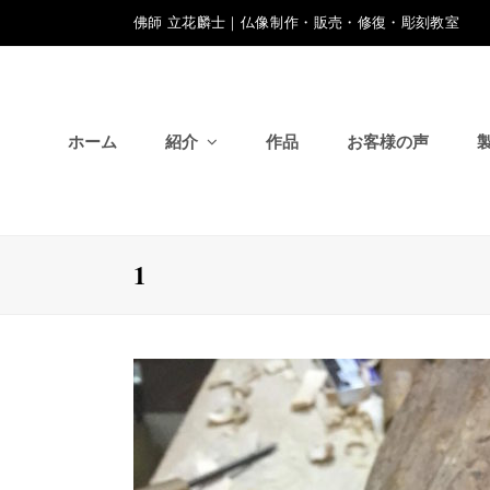
佛師 立花麟士｜仏像制作・販売・修復・彫刻教室
ホーム
紹介
作品
お客様の声
1