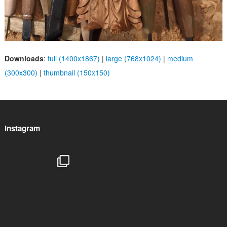
Downloads
:
full (1400x1867)
|
large (768x1024)
|
medium
(300x300)
|
thumbnail (150x150)
Instagram