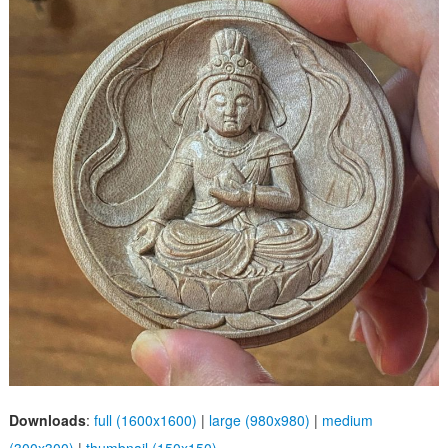
Downloads
:
full (1600x1600)
|
large (980x980)
|
medium