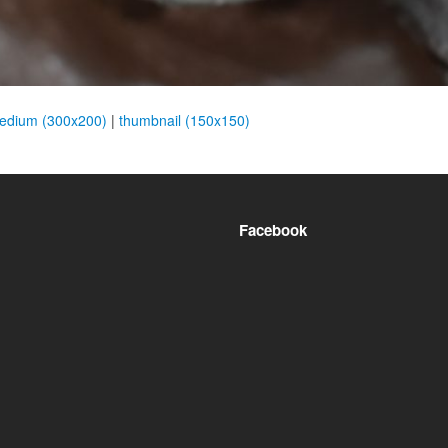
edium (300x200)
|
thumbnail (150x150)
Facebook