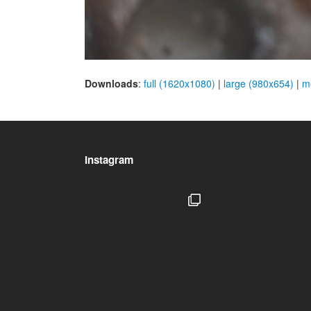
Downloads
:
full (1620x1080)
|
large (980x654)
|
m
Instagram