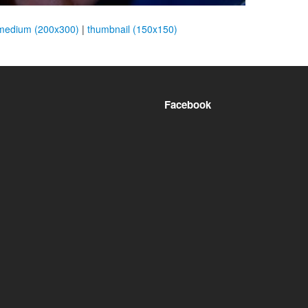
medium (200x300)
|
thumbnail (150x150)
Facebook