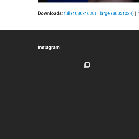
Downloads
:
full (1080x1620)
|
large (683x1024)
|
Instagram