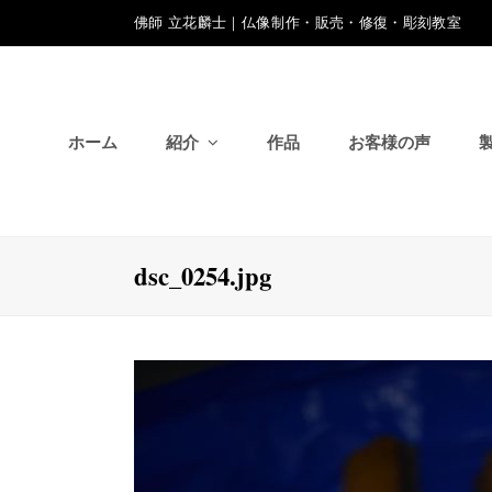
佛師 立花麟士｜仏像制作・販売・修復・彫刻教室
ホーム
紹介
作品
お客様の声
dsc_0254.jpg