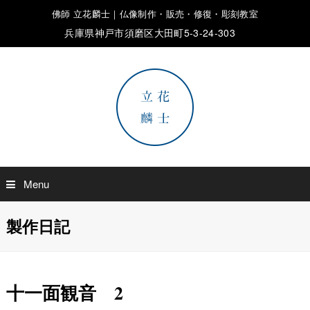
佛師 立花麟士｜仏像制作・販売・修復・彫刻教室
兵庫県神戸市須磨区大田町5-3-24-303
Menu
製作日記
十一面観音 2