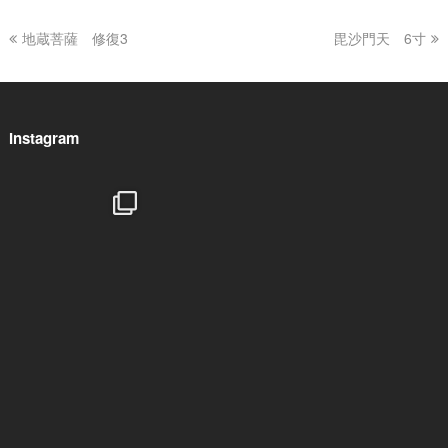
previous
地蔵菩薩 修復3
毘沙門天 6寸
next
post:
post:
Instagram