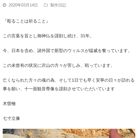
2020年03月14日
製作日記
『彫ることは祈ること』
この言葉を旨とし御神仏を謹刻し続け、31年。
今、日本を含め、諸外国で新型のウィルスが猛威を奮っています。
この未曾有の状況に沢山の方々が苦しみ、戦っています。
亡くなられた方々の魂の為、そして1日でも早く安寧の日々が訪れる
事を願い、十一面観音尊像を謹刻させていただいています
木曽檜
七寸立像