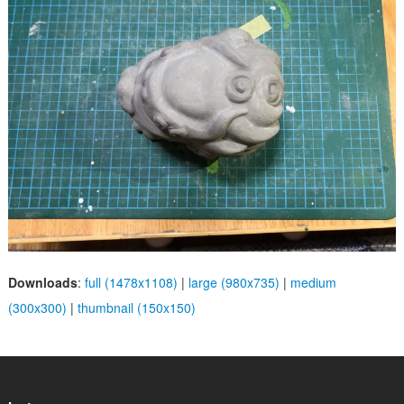
Downloads
:
full (1478x1108)
|
large (980x735)
|
medium
(300x300)
|
thumbnail (150x150)