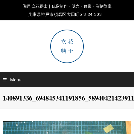
佛師 立花麟士｜仏像制作・販売・修復・彫刻教室
兵庫県神戸市須磨区大田町5-3-24-303
Menu
140891336_694845341191856_5894042142391