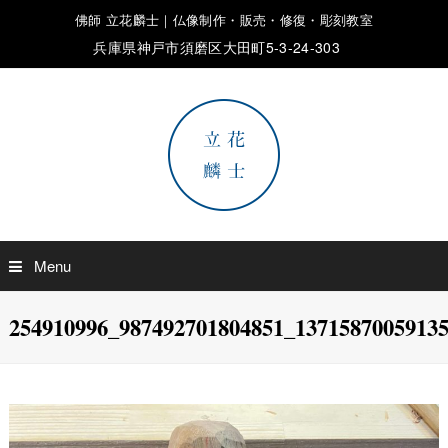
佛師 立花麟士｜仏像制作・販売・修復・彫刻教室
兵庫県神戸市須磨区大田町5-3-24-303
Menu
254910996_987492701804851_1371587005913