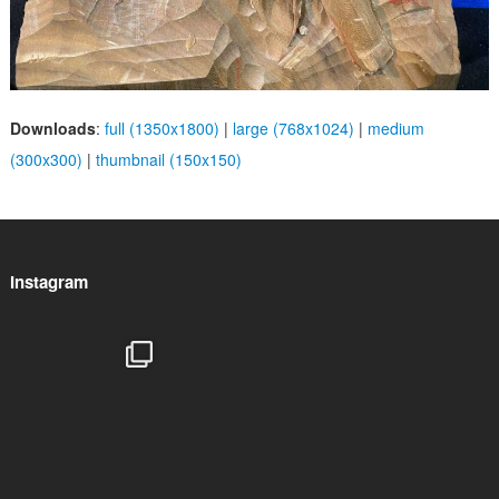
Downloads
:
full (1350x1800)
|
large (768x1024)
|
medium
(300x300)
|
thumbnail (150x150)
Instagram