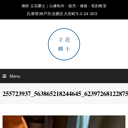
佛師 立花麟士｜仏像制作・販売・修復・彫刻教室
兵庫県神戸市須磨区大田町5-3-24-303
Menu
255723937_563865218244645_6239726812287