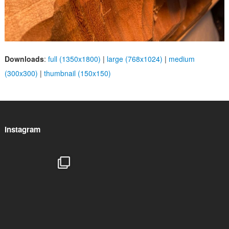
Downloads
:
full (1350x1800)
|
large (768x1024)
|
medium
(300x300)
|
thumbnail (150x150)
Instagram