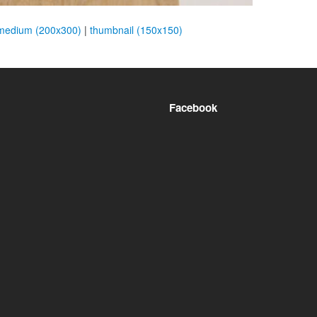
medium (200x300)
|
thumbnail (150x150)
Facebook