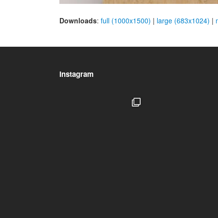
Downloads
:
full (1000x1500)
|
large (683x1024)
|
Instagram