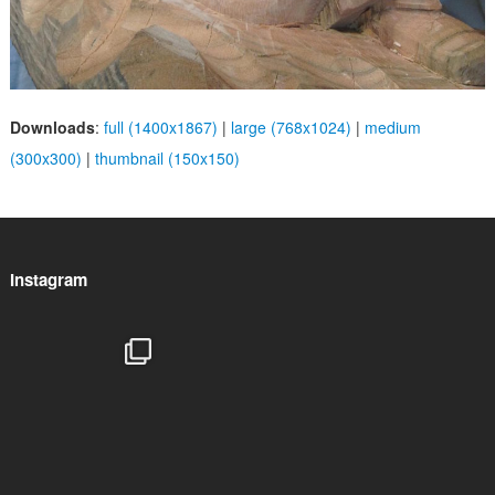
Downloads
:
full (1400x1867)
|
large (768x1024)
|
medium
(300x300)
|
thumbnail (150x150)
Instagram