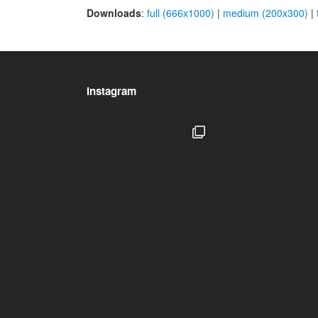
Downloads
:
full (666x1000)
|
medium (200x300)
|
Instagram