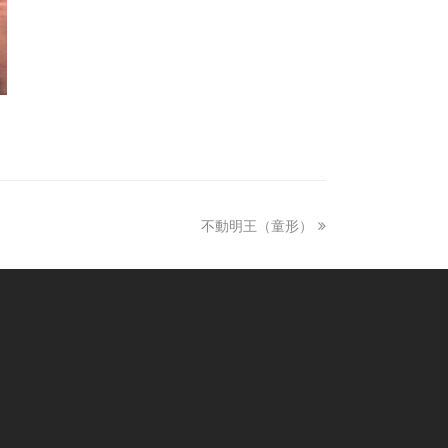
不動明王（童形）
next
post: