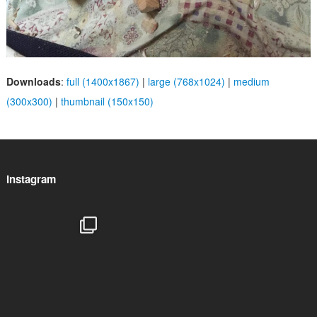
Downloads
:
full (1400x1867)
|
large (768x1024)
|
medium
(300x300)
|
thumbnail (150x150)
Instagram