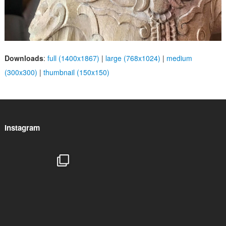
Downloads
:
full (1400x1867)
|
large (768x1024)
|
medium
(300x300)
|
thumbnail (150x150)
Instagram