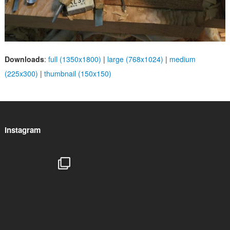
Downloads
:
full (1350x1800)
|
large (768x1024)
|
medium
(225x300)
|
thumbnail (150x150)
Instagram