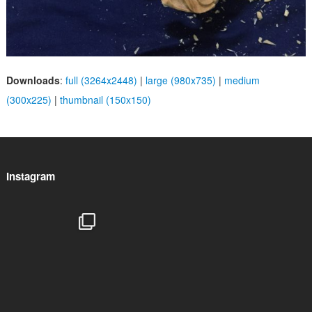
Downloads
:
full (3264x2448)
|
large (980x735)
|
medium
(300x225)
|
thumbnail (150x150)
Instagram