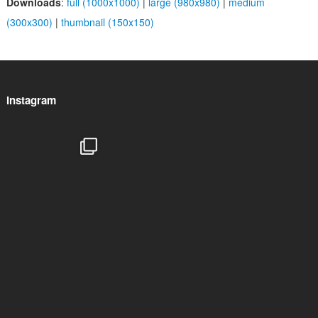
Downloads
:
full (1000x1000)
|
large (980x980)
|
medium
(300x300)
|
thumbnail (150x150)
Instagram