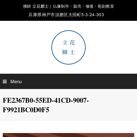
佛師 立花麟士｜仏像制作・販売・修復・彫刻教室
兵庫県神戸市須磨区大田町5-3-24-303
Menu
FE2367B0-55ED-41CD-9007-
F9921BC0D0F5