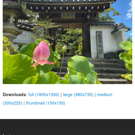
Downloads
:
full (1800x1350)
|
large (980x735)
|
medium
(300x225)
|
thumbnail (150x150)