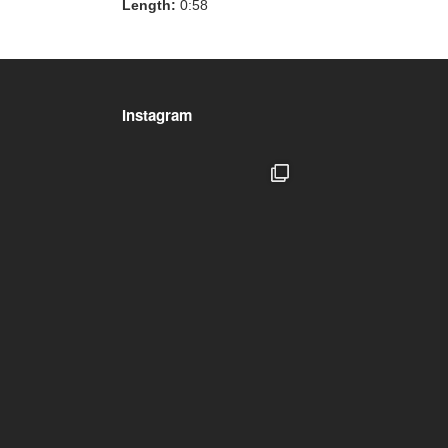
ー
Length:
0:58
ヤ
ー
Instagram