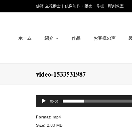
佛師 立花麟士｜仏像制作・販売・修復・彫刻教室
ホーム
紹介
作品
お客様の声
video-1533531987
動
00:00
画
プ
Format:
mp4
レ
Size:
2.80 MB