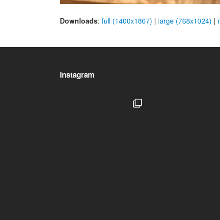
Downloads
:
full (1400x1867)
|
large (768x1024)
|
Instagram