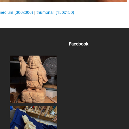
medium (300x300)
|
thumbnail (150x150)
Facebook