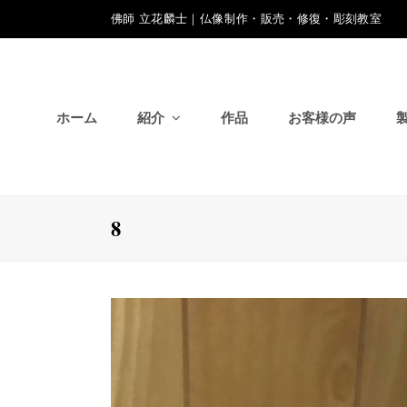
佛師 立花麟士｜仏像制作・販売・修復・彫刻教室
ホーム
紹介
作品
お客様の声
8