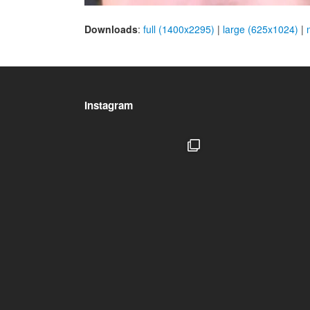
Downloads
:
full (1400x2295)
|
large (625x1024)
|
Instagram