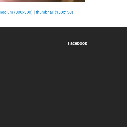
medium (300x300)
|
thumbnail (150x150)
Facebook