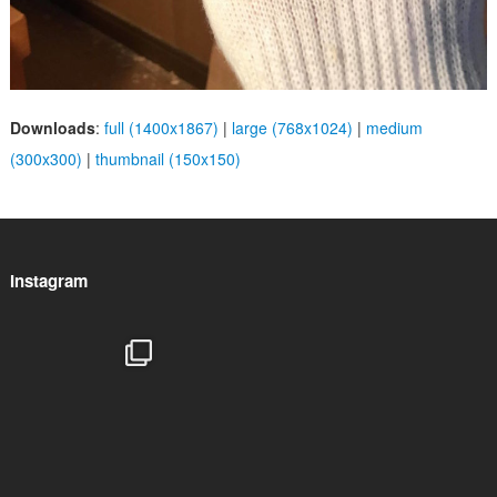
Downloads
:
full (1400x1867)
|
large (768x1024)
|
medium
(300x300)
|
thumbnail (150x150)
Instagram