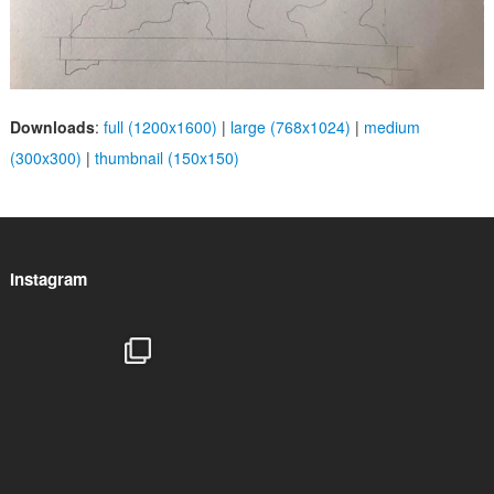
Downloads
:
full (1200x1600)
|
large (768x1024)
|
medium
(300x300)
|
thumbnail (150x150)
Instagram