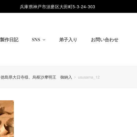
兵庫県神戸市須磨区大田町5-3-24-303
製作日記
SNS
弟子入り
お問い合わせ
徳島県大日寺様、烏枢沙摩明王 御納入
ususama_12