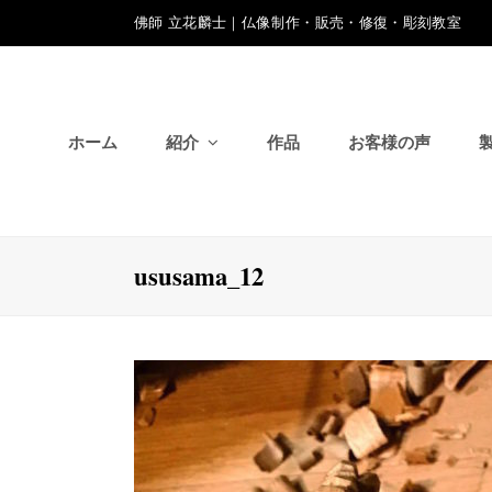
佛師 立花麟士｜仏像制作・販売・修復・彫刻教室
ホーム
紹介
作品
お客様の声
ususama_12