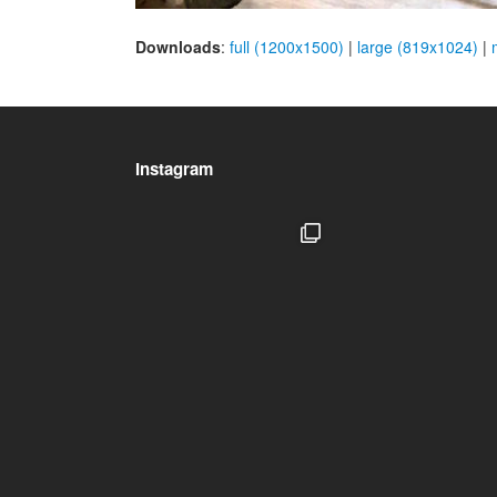
Downloads
:
full (1200x1500)
|
large (819x1024)
|
Instagram