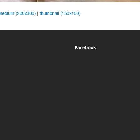
medium (300x300)
|
thumbnail (150x150)
Facebook