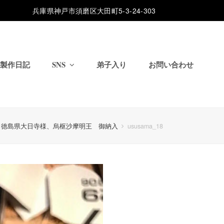
兵庫県神戸市須磨区大田町5-3-24-303
製作日記
SNS
弟子入り
お問い合わせ
徳島県大日寺様、烏枢沙摩明王 御納入
ususama_18