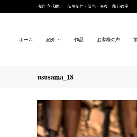
佛師 立花麟士｜仏像制作・販売・修復・彫刻教室
ホーム
紹介
作品
お客様の声
ususama_18