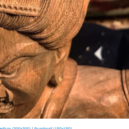
edium (300x300)
|
thumbnail (150x150)