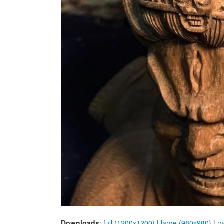
Downloads
:
full (1200x1200)
|
large (980x980)
|
m